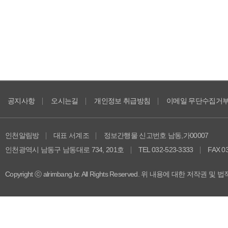
공지사항
오시는길
개인정보 취급방침
이메일 무단수집거
인천알림방
대표 서계조
정보간행물 신고번호 남동,가00007
인천광역시 남동구 남동대로 734, 201호
TEL 032-523-3333
FAX 0
Copyright ⓒ alrimbang.kr. All Rights Reserved. 위 내용에 대한