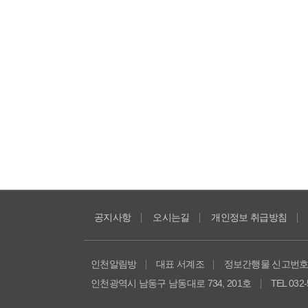
공지사항
오시는길
개인정보 취급방침
인천알림방
대표 서계조
정보간행물 신고번호 남
인천광역시 남동구 남동대로 734, 201호
TEL 032-