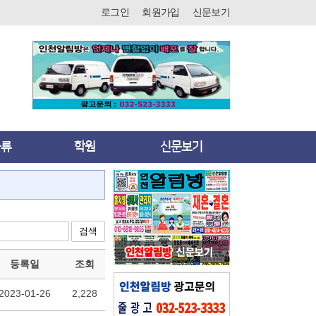
로그인
회원가입
신문보기
물류
학원
신문보기
검색
등록일
조회
2023-01-26
2,228