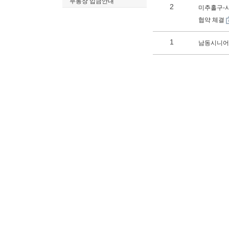
무통장 입금안내
2
미추홀구-
협약 체결
1
남동시니어클