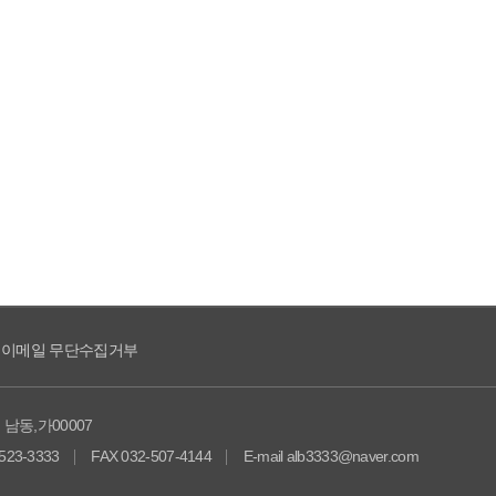
이메일 무단수집거부
동,가00007
523-3333
FAX 032-507-4144
E-mail
alb3333@naver.com