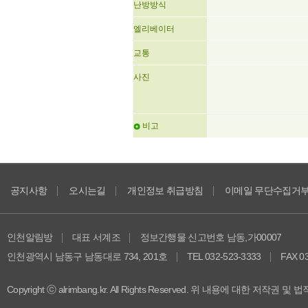
난방방식
엘리베이터
교통
사진
비고
공지사항
오시는길
개인정보 취급방침
이메일 무단수집거
인천알림방
대표 서계조
정보간행물 신고번호 남동,가00007
인천광역시 남동구 남동대로 734, 201호
TEL 032-523-3333
FAX 0
Copyright ⓒ alrimbang.kr. All Rights Reserved. 위 내용에 대한