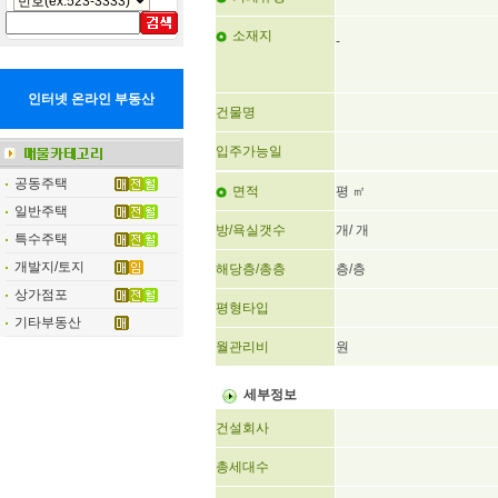
소재지
-
인터넷 온라인 부동산
건물명
입주가능일
공동주택
면적
평 ㎡
일반주택
방/욕실갯수
개/ 개
특수주택
개발지/토지
해당층/총층
층/층
상가점포
평형타입
기타부동산
월관리비
원
세부정보
건설회사
총세대수