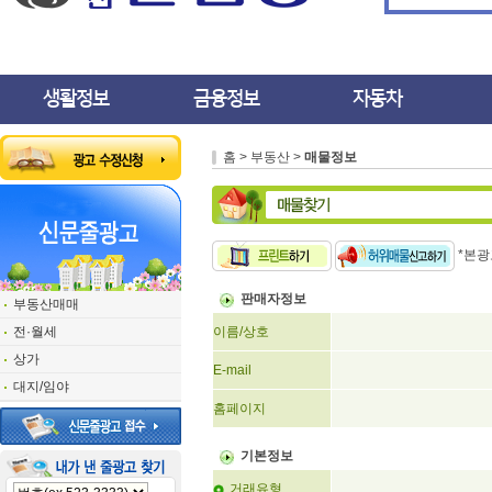
생활정보
금융정보
자동차
홈 > 부동산 >
매물정보
*본광
판매자정보
부동산매매
전·월세
이름/상호
상가
E-mail
대지/임야
홈페이지
기본정보
거래유형